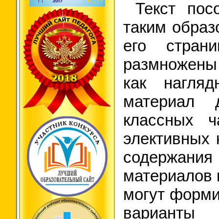
Текст посо
таким образ
его стран
размножены
как нагляд
материал 
классных ч
элективных 
содержани
материалов 
могут форми
варианты