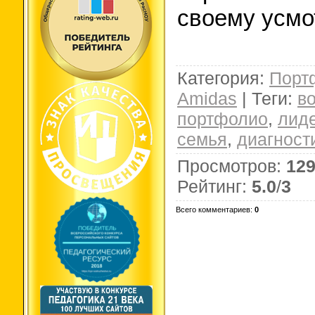
своему усмо
Категория
:
Порт
Amidas
|
Теги
:
в
портфолио
,
лид
семья
,
диагност
Просмотров
:
12
Рейтинг
:
5.0
/
3
Всего комментариев
:
0