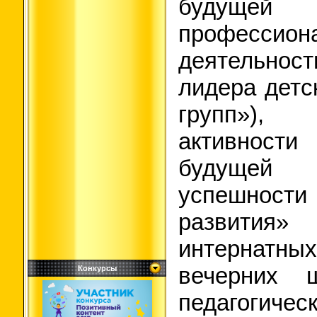
будущ
профессион
деятельно
лидера детс
групп»),
активности
будущей
успешност
развития»
интернатн
вечерних 
Конкурсы
педагогичес