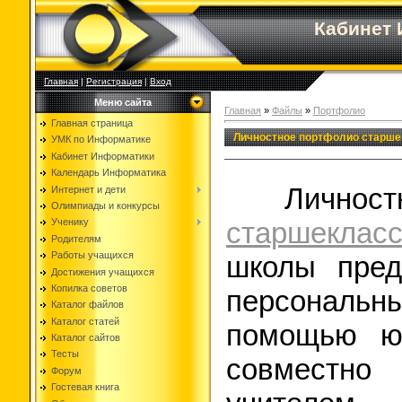
Кабинет
Главная
|
Регистрация
|
Вход
Меню сайта
Главная
»
Файлы
»
Портфолио
Главная страница
Личностное портфолио старше
УМК по Информатике
Кабинет Информатики
Календарь Информатика
Личнос
Интернет и дети
Олимпиады и конкурсы
старшекласс
Ученику
Родителям
Работы учащихся
школы пред
Достижения учащихся
Копилка советов
персональны
Каталог файлов
Каталог статей
помощью ю
Каталог сайтов
Тесты
совместно
Форум
Гостевая книга