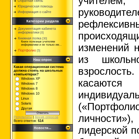
учителе
Обратная связь
Юридическая помощь
руководит
Информация о сайте
рефлекс
Категории раздела
Документация кабинета
происхо
информатики
[0]
Книжная полка
[30]
Книги полезные учителям
изменений н
информатики и не только им...
Портфолио
[5]
из школьн
Наш опрос
Какая операционная система
взрослость
должна стоять на школьных
компьютерах?
Windows XP
касаютс
Windows 7
Windows 8
индивидуа
Windows 10
Linux
(«Портфо
Solaris
Другая
личности
Результаты
|
Архив опросов
Всего ответов:
514
лидерской п
Новости...