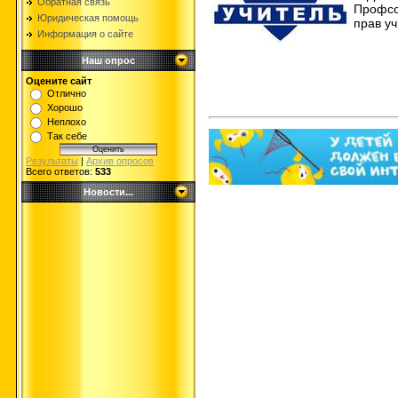
Обратная связь
Профсо
Юридическая помощь
прав уч
Информация о сайте
Наш опрос
Оцените сайт
Отлично
Хорошо
Неплохо
Так себе
Результаты
|
Архив опросов
Всего ответов:
533
Новости...