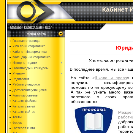
Кабинет 
Главная
|
Регистрация
|
Вход
Меню сайта
Главная страница
УМК по Информатике
Юриди
Кабинет Информатики
Календарь Информатика
Уважаемые учителя
Интернет и дети
Олимпиады и конкурсы
В последнее время, мы всё ча
Ученику
На сайте «
Школа и право
» 
Родителям
получить квалифициров
Работы учащихся
помощь по интересующему во
Достижения учащихся
А так же узнать много важн
Копилка советов
полезного о своих пра
Каталог файлов
обязанностях.
Каталог статей
Каталог сайтов
Межре
работ
Тесты
добро
Форум
работ
Гостевая книга
террит