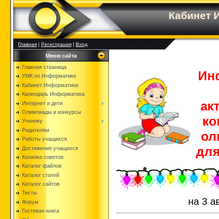
Кабинет 
Главная
|
Регистрация
|
Вход
Меню сайта
Главная страница
Ин
УМК по Информатике
Кабинет Информатики
Календарь Информатика
ак
Интернет и дети
Олимпиады и конкурсы
ко
Ученику
Родителям
ол
Работы учащихся
для
Достижения учащихся
Копилка советов
Каталог файлов
Каталог статей
Каталог сайтов
Тесты
на 3 а
Форум
Гостевая книга