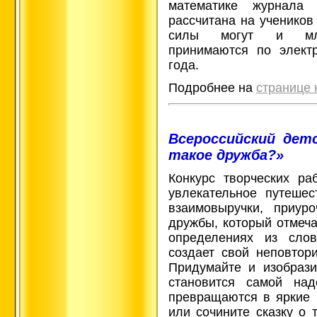
математике журнала 
рассчитана на учеников
силы могут и мла
принимаются по элект
года.
Подробнее на
странице 
Всероссийский дет
такое дружба?»
Конкурс творческих ра
увлекательное путеше
взаимовыручки, приур
дружбы, который отмеча
определениях из слов
создает свой неповтор
Придумайте и изобрази
становится самой на
превращаются в яркие 
или сочините сказку о 