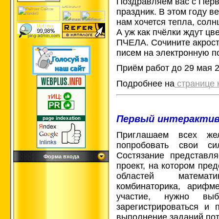
Поздравляем вас с Перв
праздник. В этом году 
нам хочется тепла, солн
А уж как пчёлки ждут цве
ПЧЕЛА. Сочините акрост
писем на электронную по
Приём работ до 29 мая 2
Подробнее на
странице 
Первый интерактив
Приглашаем всех же
попробовать свои си
Состязание представля
Форма входа
проект, на котором пре
областей математи
комбинаторика, арифме
участие, нужно вы
зарегистрироваться и 
выполнение заданий пот