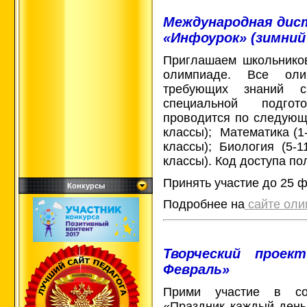
Международная дис
«Инфоурок» (зимний 
Приглашаем школьников
олимпиаде. Все оли
требующих знаний 
специальной подгот
проводится по следующи
классы); Математика (1-
классы); Биология (5-
классы). Код доступа по
Принять участие до 25 ф
Конкурсы
Подробнее на
сайте ол
Творческий проек
Февраль»
Прими участие в соз
«Праздник каждый день н