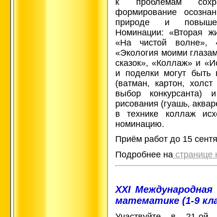
к проблемам сохр
формирование осознан
природе и повышен
Номинации: «Вторая жи
«На чистой волне», «
«Экология моими глазам
сказок», «Коллаж» и «И
и поделки могут быть
(ватман, картон, холст
выбор конкурсанта) 
рисования (гуашь, аквар
в технике коллаж ис
номинацию.
Приём работ до 15 сентя
Подробнее на
странице 
XXI Международная
математике (1-9 кла
Участвуйте в 21-ой 