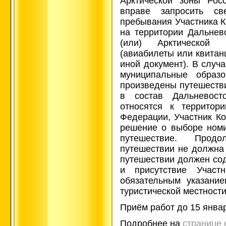
Арктической зоны Рос
вправе запросить св
пребывания Участника К
на территории Дальнев
(или) Арктической
(авиабилеты или квитан
иной документ). В случа
муниципальные образо
произведены путешестви
в состав Дальневост
относятся к территор
Федерации, Участник Ко
решение о выборе номи
путешествие. Прод
путешествии не должна
путешествии должен со
и присутствие Участ
обязательным указани
туристической местности
Приём работ до 15 январ
Подробнее на
странице 