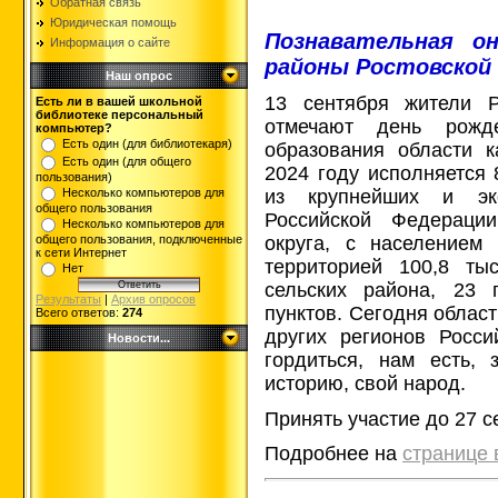
Обратная связь
Юридическая помощь
Познавательная он
Информация о сайте
районы Ростовской
Наш опрос
13 сентября жители Р
Есть ли в вашей школьной
библиотеке персональный
отмечают день рожд
компьютер?
Есть один (для библиотекаря)
образования области 
Есть один (для общего
2024 году исполняется 
пользования)
из крупнейших и эко
Несколько компьютеров для
общего пользования
Российской Федераци
Несколько компьютеров для
округа, с населением
общего пользования, подключенные
к сети Интернет
территорией 100,8 ты
Нет
сельских района, 23 
Результаты
|
Архив опросов
пунктов. Сегодня облас
Всего ответов:
274
других регионов Росс
Новости...
гордиться, нам есть,
историю, свой народ.
Принять участие до 27 с
Подробнее на
странице 