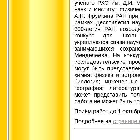
ученого РХО им. Д.И. 
наук и Институт физиче
А.Н. Фрумкина РАН при
рамках Десятилетия на
300-летия РАН возрод
конкурс для школь
укрепляются связи науч
занимающихся сохран
Менделеева. На конку
исследовательские про
могут быть представл
химия; физика и астрон
биология; инженерные 
география; литератур
может представить то
работа не может быть п
Приём работ до 1 октябр
Подробнее на
странице 