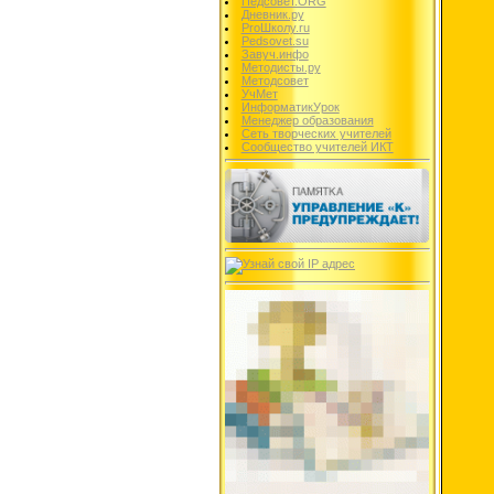
Педсовет.ORG
Дневник.ру
ProШколу.ru
Pedsovet.su
Завуч.инфо
Методисты.ру
Методсовет
УчМет
ИнформатикУрок
Менеджер образования
Сеть творческих учителей
Сообщество учителей ИКТ