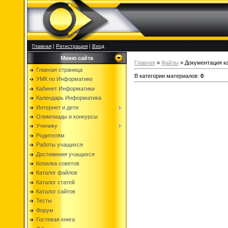
Главная
|
Регистрация
|
Вход
Меню сайта
Главная
»
Файлы
» Документация к
Главная страница
В категории материалов
:
0
УМК по Информатике
Кабинет Информатики
Календарь Информатика
Интернет и дети
Олимпиады и конкурсы
Ученику
Родителям
Работы учащихся
Достижения учащихся
Копилка советов
Каталог файлов
Каталог статей
Каталог сайтов
Тесты
Форум
Гостевая книга