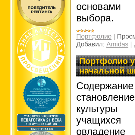
основами
выбора.
Портфолио
|
Просм
Добавил:
Amidas
|
Портфолио у
начальной ш
Содержани
становлен
культуры
учащих
овладен