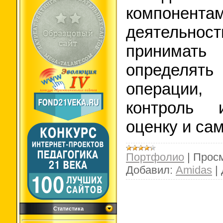
компонен
деятельн
принимать 
определ
операции
контроль 
оценку и са
Портфолио
|
Просм
Добавил:
Amidas
|
Статистика