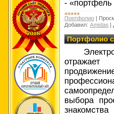
- «портфель
Портфолио
|
Просм
Добавил:
Amidas
|
Портфолио с
Электро
отражае
продв
профессион
самоопреде
выбора про
знакомс