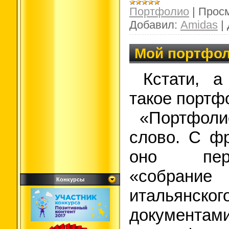
Портфолио
|
Просм
Добавил:
Amidas
|
Мой портфол
Кстати, а
такое портф
«Портфолио
слово. С фр
оно пер
«собрани
Конкурсы
итальянск
документами