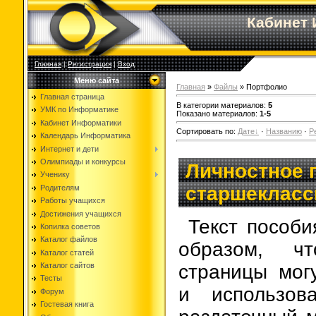
Кабинет
Главная
|
Регистрация
|
Вход
Меню сайта
Главная
»
Файлы
» Портфолио
Главная страница
В категории материалов
:
5
УМК по Информатике
Показано материалов
:
1-5
Кабинет Информатики
Сортировать по
:
Дате
·
Названию
·
Р
Календарь Информатика
Интернет и дети
Олимпиады и конкурсы
Личностное 
Ученику
старшекласс
Родителям
Работы учащихся
Достижения учащихся
Текст пособи
Копилка советов
Каталог файлов
образом, ч
Каталог статей
Каталог сайтов
страницы мог
Тесты
и использов
Форум
Гостевая книга