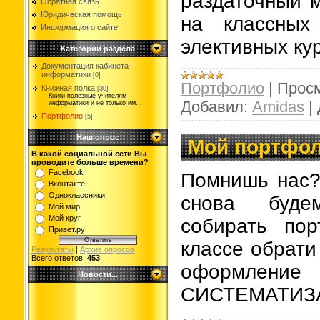
раздаточный 
Обратная связь
Юридическая помощь
на классных
Информация о сайте
элективных ку
Категории раздела
Документация кабинета
информатики
[0]
Портфолио
|
Просм
Книжная полка
[30]
Книги полезные учителям
Добавил:
Amidas
|
информатики и не только им...
Портфолио
[5]
Наш опрос
Мой портфол
В какой социальной сети Вы
проводите больше времени?
Facebook
Помнишь нас?
Вконтакте
Одноклассники
снова буде
Мой мир
Мой круг
собирать по
Привет.ру
классе обрати
Результаты
|
Архив опросов
Всего ответов:
453
оформление
Новости...
СИСТЕМАТИЗ